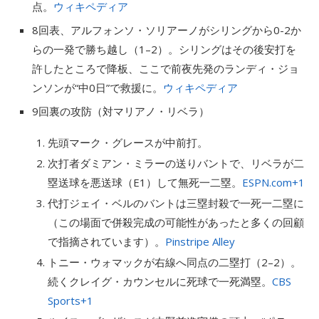
点。
ウィキペディア
8回表、アルフォンソ・ソリアーノがシリングから0-2か
らの一発で勝ち越し（1–2）。シリングはその後安打を
許したところで降板、ここで前夜先発のランディ・ジョ
ンソンが“中0日”で救援に。
ウィキペディア
9回裏の攻防（対マリアノ・リベラ）
先頭マーク・グレースが中前打。
次打者ダミアン・ミラーの送りバントで、リベラが二
塁送球を悪送球（E1）して無死一二塁。
ESPN.com
+1
代打ジェイ・ベルのバントは三塁封殺で一死一二塁に
（この場面で併殺完成の可能性があったと多くの回顧
で指摘されています）。
Pinstripe Alley
トニー・ウォマックが右線へ同点の二塁打（2–2）。
続くクレイグ・カウンセルに死球で一死満塁。
CBS
Sports
+1