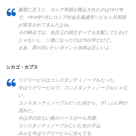
厳密に言うと、ロシア帝国が廃止されたのは1917年
で、1918年1月にロシア社会主義連邦ソビエト共和国
が宣言されてるんだよね。
その時点では、名目上の領土すべてを支配してたわけ
じゃないし、ソ連になったのは1922年だけど。
まあ、君の言いたいポイント自体は正しいよ。
シカゴ・カブス
リグリービルはコンスタンティノープルだった。
今はリグリービルで、コンスタンティノープルじゃな
い。
コンスタンティノープルだった頃から、ずいぶん時が
流れた。
今は月の出ない夜のベースボール天国。
コンスタンティノープルにいた女の子は、
みんな今はリグリービルに住んでる。