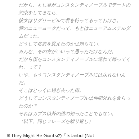
だから、もし君がコンスタンティノープルでデートの
約束をしてるなら、
彼女はリグリービルで君を待ってるってわけさ。
昔のニューヨークだって、もとはニューアムステルダ
ムだった。
どうして名前を変えたのかは知らない。
みんな、その方がいいって思っただけなんだ。
だから僕をコンスタンティノープルに連れて帰ってく
れ、って？
いや、もうコンスタンティノープルには戻れないん
だ。
そこはとっくに過ぎ去った街。
どうしてコンスタンティノープルは仲間外れを食らっ
たのか？
それはカブス以外の誰の知ったことでもない。
（以下、同じフレーズを繰り返し）
※They Might Be Giantsの「Istanbul (Not