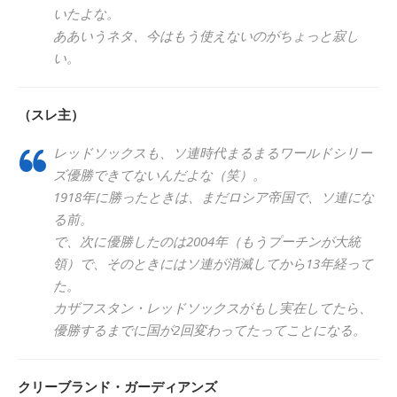
いたよな。
ああいうネタ、今はもう使えないのがちょっと寂し
い。
（スレ主）
レッドソックスも、ソ連時代まるまるワールドシリー
ズ優勝できてないんだよな（笑）。
1918年に勝ったときは、まだロシア帝国で、ソ連にな
る前。
で、次に優勝したのは2004年（もうプーチンが大統
領）で、そのときにはソ連が消滅してから13年経って
た。
カザフスタン・レッドソックスがもし実在してたら、
優勝するまでに国が2回変わってたってことになる。
クリーブランド・ガーディアンズ